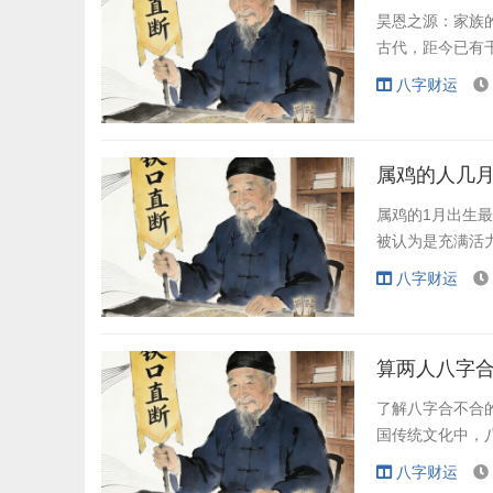
昊恩之源：家族
古代，距今已有
八字财运
属鸡的人几
属鸡的1月出生
被认为是充满活
八字财运
算两人八字
了解八字合不合
国传统文化中，
八字财运