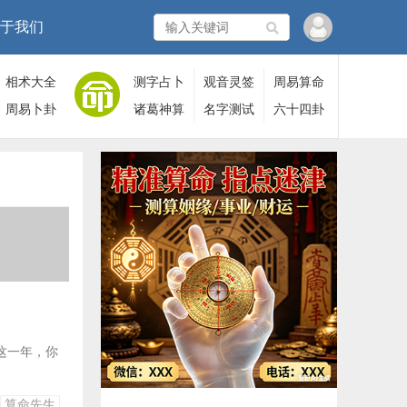
于我们
相术大全
测字占卜
观音灵签
周易算命
周易卜卦
诸葛神算
名字测试
六十四卦
。这一年，你
算命先生