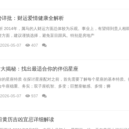
运势详批：财运爱情健康全解析
解析 2014年，属马的人财运方面总体较为乐观。事业上，有望得到贵人相
资方面，建议谨慎选择，避免盲目跟风。特别是房地产
2026-05-07
407
对大揭秘：找出最适合你的伴侣星座
你的星座特质 在探讨星座配对之前，首先需要了解每个星座的基本特质。
金牛座稳重、务实；双子座机智、多变；巨蟹座敏感、多情；狮
2026-05-07
937
月7日黄历吉凶宜忌详细解读