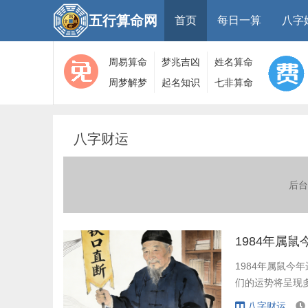
五行算命网
首页
每日一算
八字
周易算命
梦兆吉凶
姓名算命
周梦解梦
起名知识
七非算命
大全
算命
网
八字财运
后台
1984年属
1984年属鼠今
们的运势将呈现
八字财运