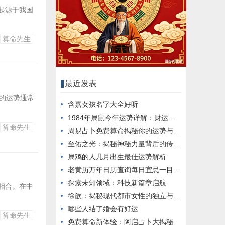
起源于我国
算命先生
最近发表
份的运势通常
含嘉女孩名字大全好听
1984年属鼠今年运势详解：财运事业健康全面分析
算命先生
周易占卜免费算命揭秘你的运势与命运
至佑之光：揭秘神秘力量背后的传奇故事
属鸡的人几月出生最佳运势解析
老黄历万年日历查询每日宜忌一目了然
探索未知领域：科技新篇章启航
相合。在中
徐歆：揭秘现代都市女性的独立与成长之路
哪些人结了婚会有好运
算命先生
免费算命新体验：阿启占卜大揭秘