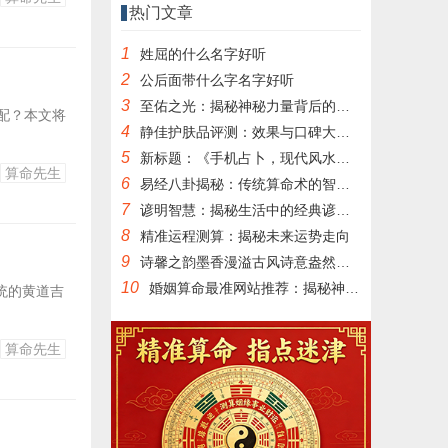
热门文章
1
姓屈的什么名字好听
2
公后面带什么字名字好听
3
至佑之光：揭秘神秘力量背后的传奇故事
配？本文将
4
静佳护肤品评测：效果与口碑大揭秘
5
新标题：《手机占卜，现代风水新潮流》
算命先生
6
易经八卦揭秘：传统算命术的智慧与奥秘
7
谚明智慧：揭秘生活中的经典谚语与人生哲理
8
精准运程测算：揭秘未来运势走向
9
诗馨之韵墨香漫溢古风诗意盎然之美
10
婚姻算命最准网站推荐：揭秘神秘命理揭秘爱情奥秘
统的黄道吉
算命先生