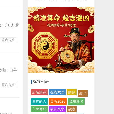
助，升职加薪
算命先生
例如，白羊
标签列表
算命先生
起名测试
在线六爻
丽原
馨宝
属狗的人
黄历2025
免费取名
车牌号码
装饰风水
战森