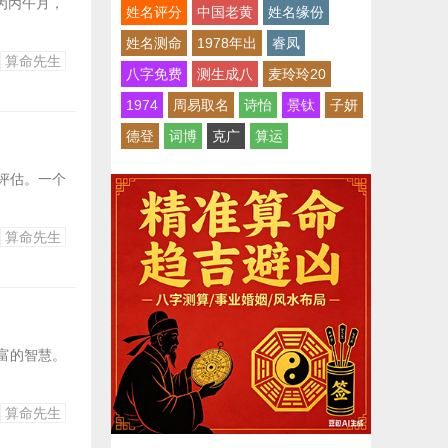
记为丙午月，
姓名评分
中国老黄
姓名缘份
姓名测命
1978年出
睿凤
算命先生
八字免费
测生成八
麦玲玲20
1974
周易取名
诗怡
景钛
子妍
德登
词博
克广
算运
评估。一个
算命先生
富的智慧。
算命先生