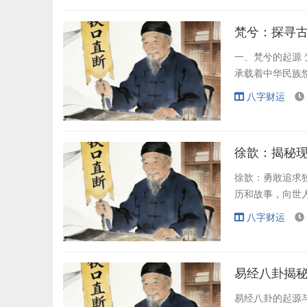
梵兮：探寻
一、梵兮的起源
承载着中华民族
八字财运
徐歆：揭秘
徐歆：勇敢追求
历和故事，向世
八字财运
易经八卦揭
易经八卦的起源