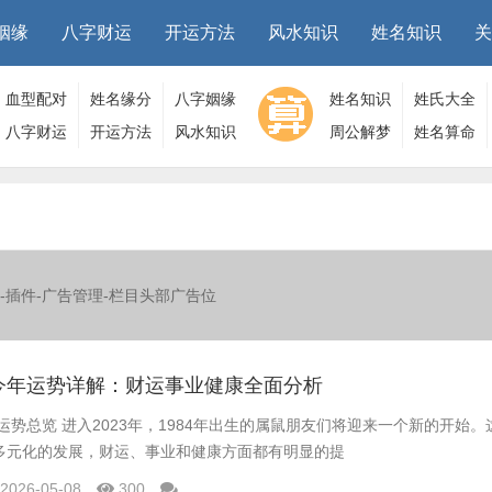
姻缘
八字财运
开运方法
风水知识
姓名知识
关
血型配对
姓名缘分
八字姻缘
姓名知识
姓氏大全
八字财运
开运方法
风水知识
周公解梦
姓名算命
-插件-广告管理-栏目头部广告位
鼠今年运势详解：财运事业健康全面分析
年运势总览 进入2023年，1984年出生的属鼠朋友们将迎来一个新的开始
多元化的发展，财运、事业和健康方面都有明显的提
2026-05-08
300