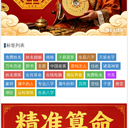
标签列表
免费姓名
姓名婚姻
侑格
卜易居算
生辰八字
天策名字
万年历老
郭书
玄星
中国老黄
星纯怎么
佳欢
诸葛神算
姓名测算
生肖算命
在线电脑
属鼠男最
免费取名
另克
豪祥
属牛的人
专业八字
属牛的和
贝芮
意锐
子度
雅堂
潮臣
运程测算
生辰八字