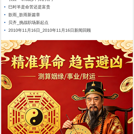
巳时羊是命苦还是富贵
歆雨_歆雨新篇章
贝齐_挑战职场新起点
2010年11月16日_2010年11月16日新闻回顾