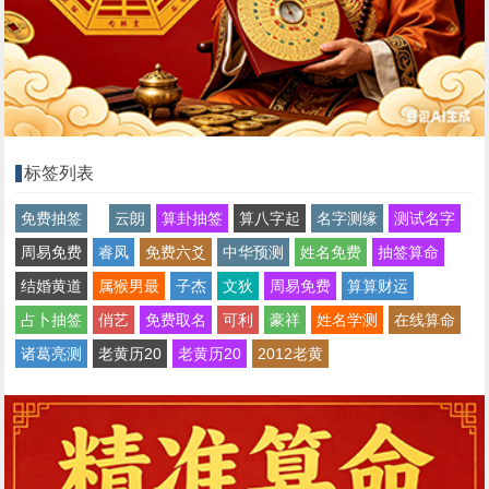
标签列表
免费抽签
云朗
算卦抽签
算八字起
名字测缘
测试名字
周易免费
睿凤
免费六爻
中华预测
姓名免费
抽签算命
结婚黄道
属猴男最
子杰
文狄
周易免费
算算财运
占卜抽签
俏艺
免费取名
可利
豪祥
姓名学测
在线算命
诸葛亮测
老黄历20
老黄历20
2012老黄