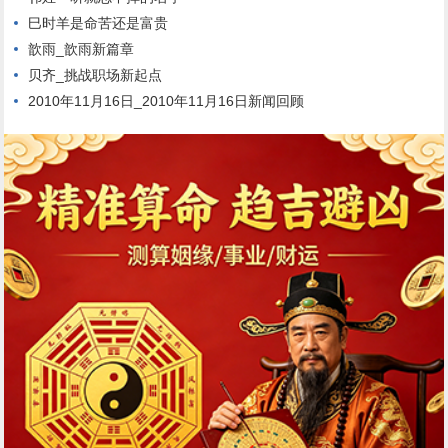
巳时羊是命苦还是富贵
歆雨_歆雨新篇章
贝齐_挑战职场新起点
2010年11月16日_2010年11月16日新闻回顾