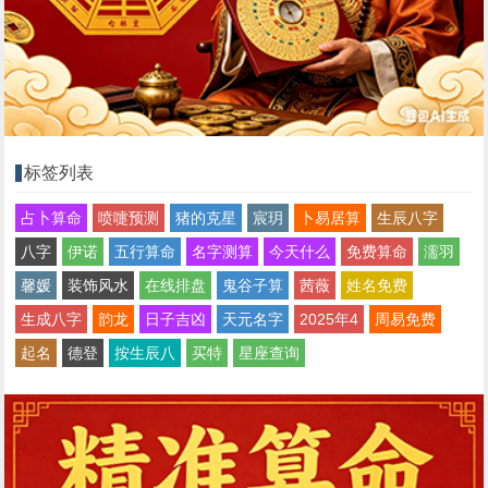
标签列表
占卜算命
喷嚏预测
猪的克星
宸玥
卜易居算
生辰八字
八字
伊诺
五行算命
名字测算
今天什么
免费算命
濡羽
馨媛
装饰风水
在线排盘
鬼谷子算
茜薇
姓名免费
生成八字
韵龙
日子吉凶
天元名字
2025年4
周易免费
起名
德登
按生辰八
买特
星座查询