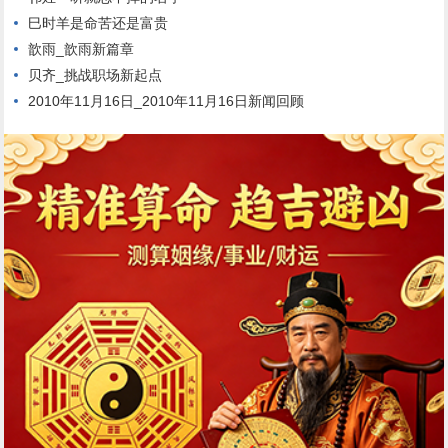
巳时羊是命苦还是富贵
歆雨_歆雨新篇章
贝齐_挑战职场新起点
2010年11月16日_2010年11月16日新闻回顾