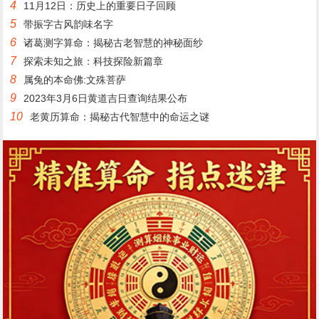
4
11月12日：历史上的重要日子回顾
5
带振字古风韵味名字
6
诸葛测字算命：揭秘古老智慧的神秘面纱
7
探索未知之旅：科技探险新篇章
8
属兔的本命佛:文殊菩萨
9
2023年3月6日黄道吉日查询结果公布
10
老黄历算命：揭秘古代智慧中的命运之谜