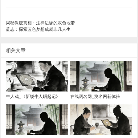
揭秘保庇真相：法律边缘的灰色地带
蓝志：探索蓝色梦想成就非凡人生
相关文章
牛人鸡_《新锐牛人崛起记》
在线测名网_测名网新体验
《牛人新势力崛起》 《牛人新篇
章》 《新锐牛人风云》