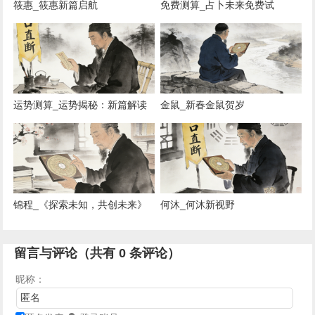
筱惠_筱惠新篇启航
免费测算_占卜未来免费试
运势测算_运势揭秘：新篇解读
金鼠_新春金鼠贺岁
锦程_《探索未知，共创未来》
何沐_何沐新视野
《新视野，新旅程》 《未来已
来，共筑梦》 《创新之路，携手
留言与评论（共有
0
条评论）
前行》
昵称：