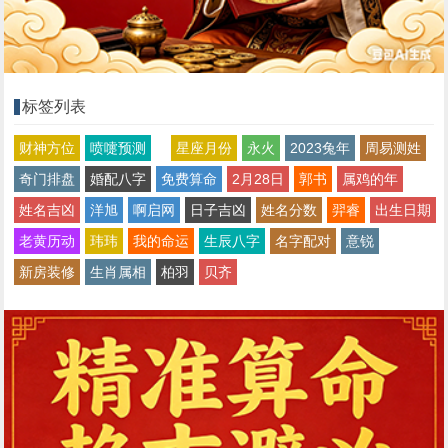
标签列表
财神方位
喷嚏预测
星座月份
永火
2023兔年
周易测姓
奇门排盘
婚配八字
免费算命
2月28日
郭书
属鸡的年
姓名吉凶
洋旭
啊启网
日子吉凶
姓名分数
羿睿
出生日期
老黄历动
玮玮
我的命运
生辰八字
名字配对
意锐
新房装修
生肖属相
柏羽
贝齐