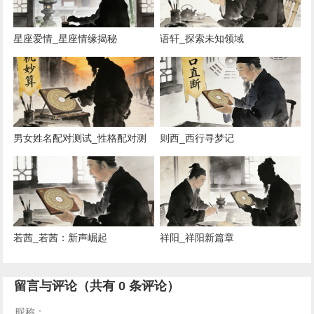
星座爱情_星座情缘揭秘
语轩_探索未知领域
男女姓名配对测试_性格配对测
则西_西行寻梦记
试，缘份速配
若茜_若茜：新声崛起
祥阳_祥阳新篇章
留言与评论（共有
0
条评论）
昵称：