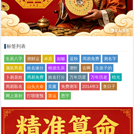
标签列表
生辰八字
测财运
卓原
如敏
蓝秋
周易免费
测名字
属鼠男最
姓名缘分
根据生辰
潮忻
去啊
生孩子的
卜易居姓
周易免费
姓名打分
万年历星
万年历老
晗光
周易取名
山头火命
奕薰
免费测车
2014年3
查日子
网上算卦
打喷嚏预
算运
恩宇