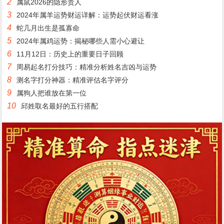
2
属鼠2026的隐形贵人
3
2024年属羊运势财运详解：运势起伏财运看涨
4
蛇几月出生是孤寡命
5
2024年属鸡运势：揭秘哪些人需小心避让
6
11月12日：历史上的重要日子回顾
7
周易起名打分技巧：精准分析姓名吉凶与运势
8
测名字打分神器：精准评估名字评分
9
属狗人把谁放在第一位
10
邱姓取名最好的五行搭配