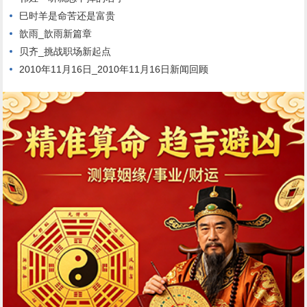
巳时羊是命苦还是富贵
歆雨_歆雨新篇章
贝齐_挑战职场新起点
2010年11月16日_2010年11月16日新闻回顾