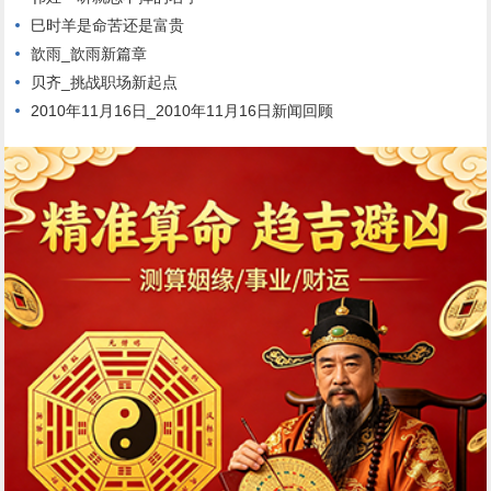
巳时羊是命苦还是富贵
歆雨_歆雨新篇章
贝齐_挑战职场新起点
2010年11月16日_2010年11月16日新闻回顾