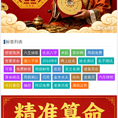
标签列表
喷嚏预测
六爻抽签
生辰八字
米廷
算卦网
周易免费
骨重算命
测八字算
2010年8
网上起名
姓名测试
名字测试
可慕
免费称骨
周易称骨
宸宸
英文名测
诸葛亮在
算命桃花
周易测公
贝芮
金木水火
欣向
老黄历
汽车牌照
今日黄历
施想
阿启免费
老黄历黄
属相运势