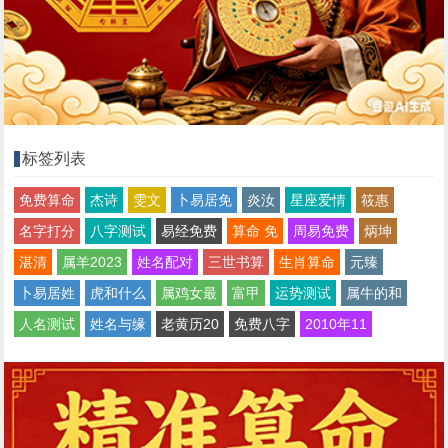
标签列表
免费算命
杰诗
雯文
卜易居免
炎汝
星座爱情
筱惠
名字打分
八字测试
易经免费
算命 免
周易免费
炳坤
湛清
属羊2023
姓名配对
三世书算
生肖算命
元臻
卜易居姓
虎和什么
属鸡女最
富甲
运势测试
属牛的和
人名测试
姓名与缘
老黄历20
免费八字
2010年11