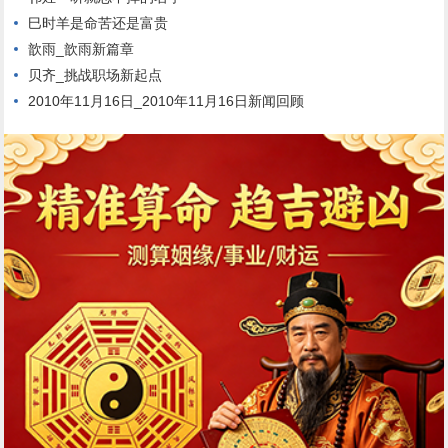
巳时羊是命苦还是富贵
歆雨_歆雨新篇章
贝齐_挑战职场新起点
2010年11月16日_2010年11月16日新闻回顾