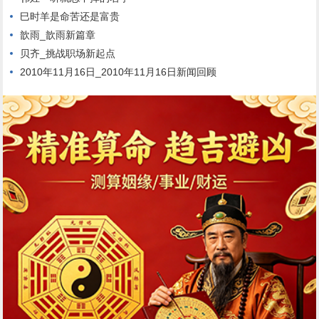
巳时羊是命苦还是富贵
歆雨_歆雨新篇章
贝齐_挑战职场新起点
2010年11月16日_2010年11月16日新闻回顾