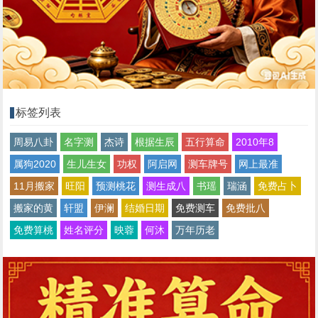
标签列表
周易八卦
名字测
杰诗
根据生辰
五行算命
2010年8
属狗2020
生儿生女
功权
阿启网
测车牌号
网上最准
11月搬家
旺阳
预测桃花
测生成八
书瑶
瑞涵
免费占卜
搬家的黄
轩盟
伊澜
结婚日期
免费测车
免费批八
免费算桃
姓名评分
映蓉
何沐
万年历老