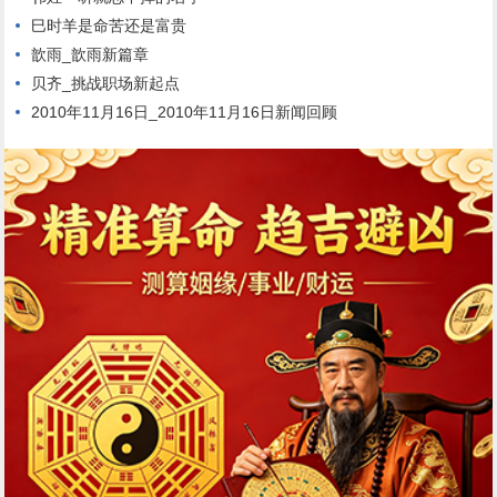
巳时羊是命苦还是富贵
歆雨_歆雨新篇章
贝齐_挑战职场新起点
2010年11月16日_2010年11月16日新闻回顾