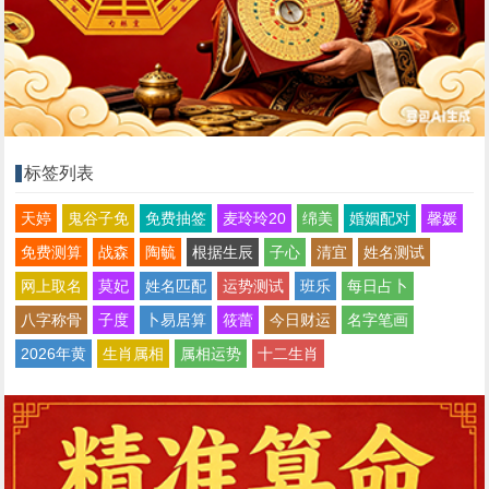
标签列表
天婷
鬼谷子免
免费抽签
麦玲玲20
绵美
婚姻配对
馨媛
免费测算
战森
陶毓
根据生辰
子心
清宜
姓名测试
网上取名
莫妃
姓名匹配
运势测试
班乐
每日占卜
八字称骨
子度
卜易居算
筱蕾
今日财运
名字笔画
2026年黄
生肖属相
属相运势
十二生肖