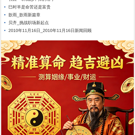
巳时羊是命苦还是富贵
歆雨_歆雨新篇章
贝齐_挑战职场新起点
2010年11月16日_2010年11月16日新闻回顾