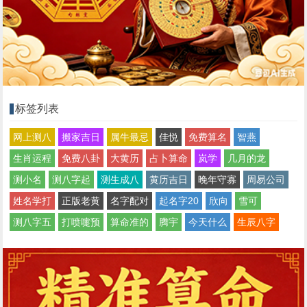
标签列表
网上测八
搬家吉日
属牛最忌
佳悦
免费算名
智燕
生肖运程
免费八卦
大黄历
占卜算命
岚学
几月的龙
测小名
测八字起
测生成八
黄历吉日
晚年守寡
周易公司
姓名学打
正版老黄
名字配对
起名字20
欣向
雪可
测八字五
打喷嚏预
算命准的
腾宇
今天什么
生辰八字