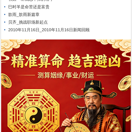
巳时羊是命苦还是富贵
歆雨_歆雨新篇章
贝齐_挑战职场新起点
2010年11月16日_2010年11月16日新闻回顾