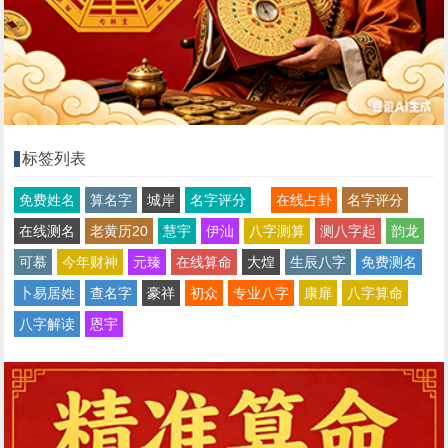
标签列表
免费姓名
算名字
城岸
名字评分
在线占卦
名字评分
在线测名
老黄历20
慧宇
伊汕
八字测算
测八字起
韵龙
可慕
今年财神
元臻
在线算命
大煌
生辰八字
免费测名
卜易居姓
查名字
豪祥
初众
专业八字
康扉
八字算命
八字解读
恩宇