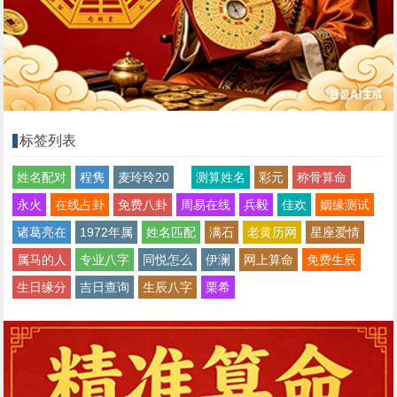
标签列表
姓名配对
程隽
麦玲玲20
测算姓名
彩元
称骨算命
永火
在线占卦
免费八卦
周易在线
兵毅
佳欢
姻缘测试
诸葛亮在
1972年属
姓名匹配
满石
老黄历网
星座爱情
属马的人
专业八字
同悦怎么
伊澜
网上算命
免费生辰
生日缘分
吉日查询
生辰八字
栗希