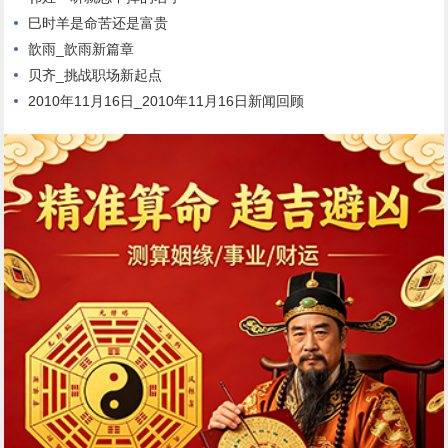
巳时羊是命苦还是富贵
歆雨_歆雨新篇章
贝齐_挑战职场新起点
2010年11月16日_2010年11月16日新闻回顾