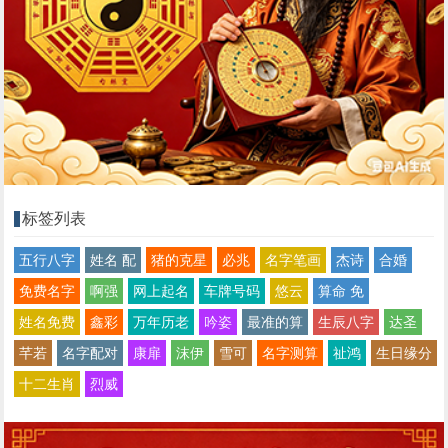
标签列表
五行八字
姓名 配
猪的克星
必兆
名字笔画
杰诗
合婚
免费名字
啊强
网上起名
车牌号码
悠云
算命 免
姓名免费
鑫彩
万年历老
吟姿
最准的算
生辰八字
达圣
芊若
名字配对
康扉
沫伊
雪可
名字测算
祉鸿
生日缘分
十二生肖
烈威