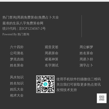
热门查询|周易免费算命|免费占卜大全
最准的生辰八字免费算命网
统计代码
|
京ICP1234567-2号
Powered By
热门查询
六十四卦
观音灵签
周公解梦
公司测名
周易算命
姓名算命
梦兆吉凶
诸葛神算
周易卜卦
姓名算命
名字测试
测字占卜
风水知识
使用手机软件扫描微信二维码
姓名知识
关注我们可获取更多热点资讯
姓氏大全
友情技术支持
相术大全