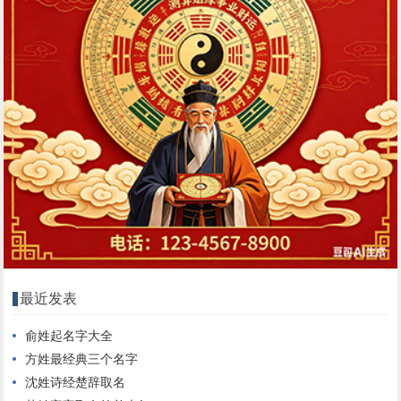
最近发表
俞姓起名字大全
方姓最经典三个名字
沈姓诗经楚辞取名